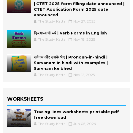
| CTET 2025 form filling date announced |
CTET Application Form 2025 date
announced
The Study Katta
Nov 27, 2025
क्रियापदाची रूपे | Verb Forms in English
The Study Katta
Nov 18, 2025
सर्वनाम और उसके भेद | Pronoun-in-hindi |
Sarvanam in hindi with examples |
Sarvnam ke bhed
The Study Katta
Nov 12, 2025
WORKSHEETS
Tracing lines worksheets printable pdf
free download
The Study Katta
Jun 05, 2024