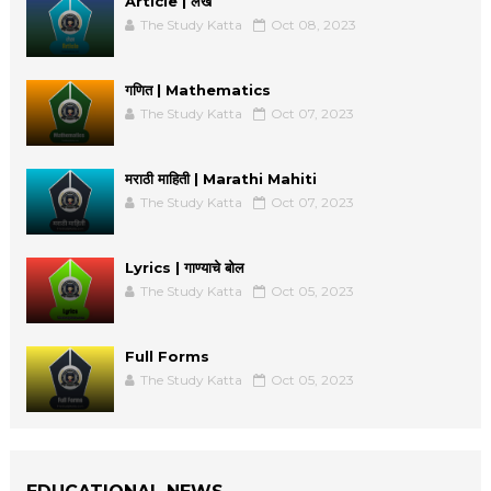
Article | लेख
The Study Katta
Oct 08, 2023
गणित | Mathematics
The Study Katta
Oct 07, 2023
मराठी माहिती | Marathi Mahiti
The Study Katta
Oct 07, 2023
Lyrics | गाण्याचे बोल
The Study Katta
Oct 05, 2023
Full Forms
The Study Katta
Oct 05, 2023