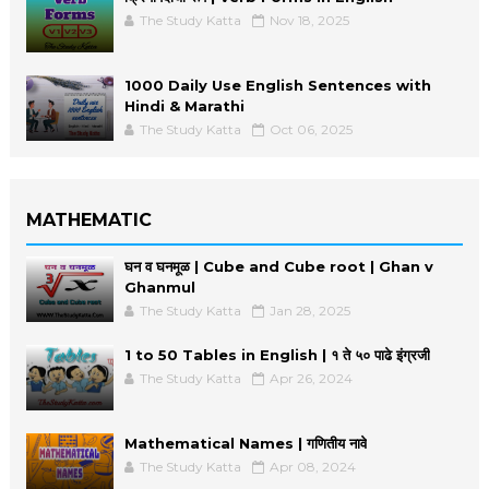
The Study Katta
Nov 18, 2025
1000 Daily Use English Sentences with
Hindi & Marathi
The Study Katta
Oct 06, 2025
MATHEMATIC
घन व घनमूळ | Cube and Cube root | Ghan v
Ghanmul
The Study Katta
Jan 28, 2025
1 to 50 Tables in English | १ ते ५० पाढे इंग्रजी
The Study Katta
Apr 26, 2024
Mathematical Names | गणितीय नावे
The Study Katta
Apr 08, 2024