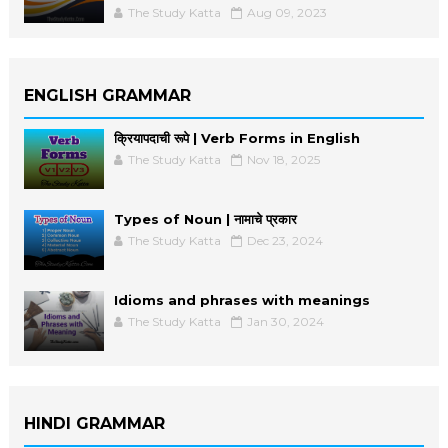
The Study Katta
Aug 09, 2023
ENGLISH GRAMMAR
क्रियापदाची रूपे | Verb Forms in English
The Study Katta
Nov 18, 2025
Types of Noun | नामाचे प्रकार
The Study Katta
Dec 23, 2024
Idioms and phrases with meanings
The Study Katta
Jan 30, 2024
HINDI GRAMMAR