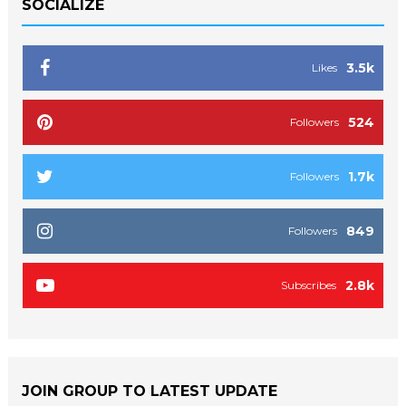
SOCIALIZE
3.5k
Likes
524
Followers
1.7k
Followers
849
Followers
2.8k
Subscribes
JOIN GROUP TO LATEST UPDATE