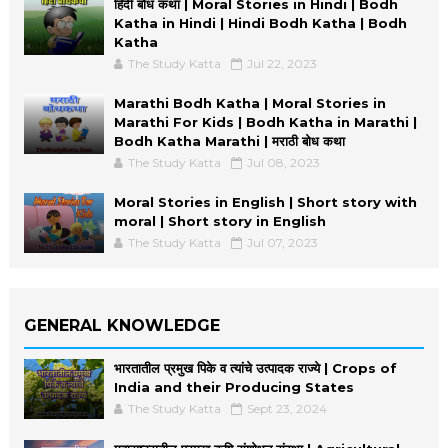
हिंदी बोध कथा | Moral Stories in Hindi | Bodh
Katha in Hindi | Hindi Bodh Katha | Bodh
Katha
The Study Katta
Jul 22, 2023
Marathi Bodh Katha | Moral Stories in
Marathi For Kids | Bodh Katha in Marathi |
Bodh Katha Marathi | मराठी बोध कथा
The Study Katta
Jul 08, 2023
Moral Stories in English | Short story with
moral | Short story in English
The Study Katta
Jul 07, 2023
GENERAL KNOWLEDGE
भारतातील प्रमुख पिके व त्यांचे उत्पादक राज्ये | Crops of
India and their Producing States
The Study Katta
Sept 23, 2024