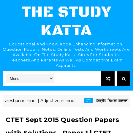
THE STUDY
KATTA
Educational And Knowledge Enhancing Information,
Question Papers, Notes, Online Tests And Worksheets Are
Available On The Study Katta Sites For Students,
Teachers And Parents As Well As Competitive Exam
Aspirants.
han in hindi | Adjective in hindi
केंद्रीय शिक्षक पात्रता परीक
CT
ET
CTET Sept 2015 Question Papers
with Solutions - Paper 1 | CTET