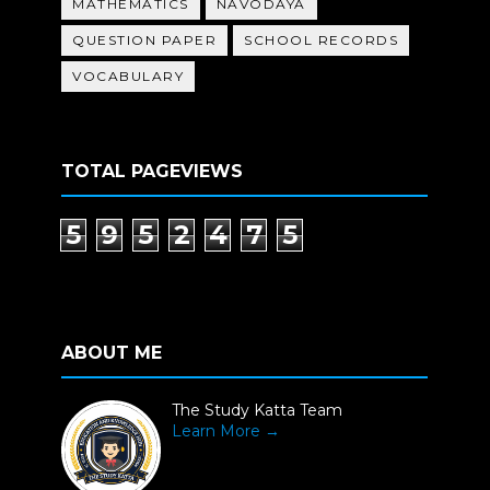
MATHEMATICS
NAVODAYA
QUESTION PAPER
SCHOOL RECORDS
VOCABULARY
TOTAL PAGEVIEWS
5
9
5
2
4
7
5
ABOUT ME
The Study Katta Team
Learn More →