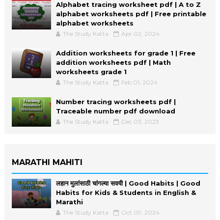
Alphabet tracing worksheet pdf | A to Z
alphabet worksheets pdf | Free printable
alphabet worksheets
The Study Katta
Apr 02, 2024
Addition worksheets for grade 1 | Free
addition worksheets pdf | Math
worksheets grade 1
The Study Katta
Feb 01, 2024
Number tracing worksheets pdf |
Traceable number pdf download
The Study Katta
Dec 03, 2023
MARATHI MAHITI
लहान मुलांसाठी चांगल्या सवयी | Good Habits | Good
Habits for Kids & Students in English &
Marathi
The Study Katta
Oct 09, 2024