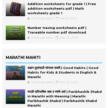
Addition worksheets for grade 1 | Free
addition worksheets pdf | Math
worksheets grade 1
The Study Katta
Feb 01, 2024
Number tracing worksheets pdf |
Traceable number pdf download
The Study Katta
Dec 03, 2023
MARATHI MAHITI
लहान मुलांसाठी चांगल्या सवयी | Good Habits | Good
Habits for Kids & Students in English &
Marathi
The Study Katta
Oct 09, 2024
मराठी पारिभाषिक शब्द व त्यांचे अर्थ | Paribhashik Shabd
in Marathi with Meaning | Marathi
Paribhashik Shabd | Paribhashik Shabd
Marathi