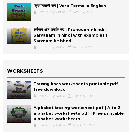
क्रियापदाची रूपे | Verb Forms in English
The Study Katta
Nov 18, 2025
सर्वनाम और उसके भेद | Pronoun-in-hindi |
Sarvanam in hindi with examples |
Sarvnam ke bhed
The Study Katta
Nov 12, 2025
WORKSHEETS
Tracing lines worksheets printable pdf
free download
The Study Katta
Jun 05, 2024
Alphabet tracing worksheet pdf | A to Z
alphabet worksheets pdf | Free printable
alphabet worksheets
The Study Katta
Apr 02, 2024