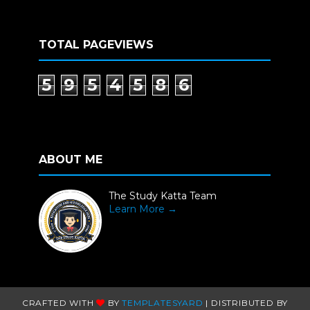
TOTAL PAGEVIEWS
5
9
5
4
5
8
6
ABOUT ME
The Study Katta Team
Learn More →
CRAFTED WITH
BY
TEMPLATESYARD
| DISTRIBUTED BY