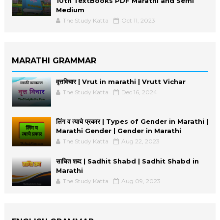
10th TextBooks PDF Marathi and Semi
Medium
The Study Katta
Oct 11, 2023
MARATHI GRAMMAR
वृत्तविचार | Vrut in marathi | Vrutt Vichar
The Study Katta
Dec 16, 2024
लिंग व त्याचे प्रकार | Types of Gender in Marathi |
Marathi Gender | Gender in Marathi
The Study Katta
Aug 22, 2023
साधित शब्द | Sadhit Shabd | Sadhit Shabd in
Marathi
The Study Katta
Aug 09, 2023