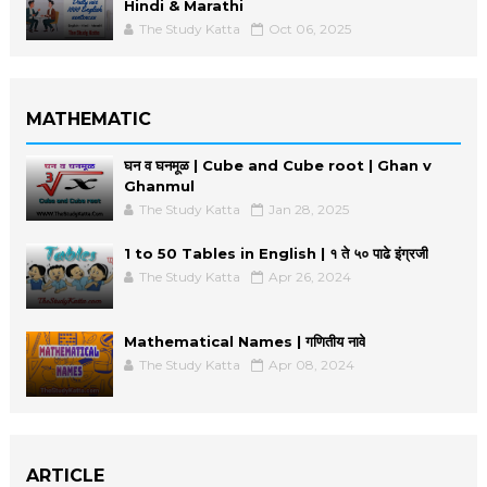
Hindi & Marathi
The Study Katta
Oct 06, 2025
MATHEMATIC
घन व घनमूळ | Cube and Cube root | Ghan v
Ghanmul
The Study Katta
Jan 28, 2025
1 to 50 Tables in English | १ ते ५० पाढे इंग्रजी
The Study Katta
Apr 26, 2024
Mathematical Names | गणितीय नावे
The Study Katta
Apr 08, 2024
ARTICLE