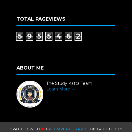
TOTAL PAGEVIEWS
5
9
5
5
4
6
2
ABOUT ME
The Study Katta Team
Learn More →
CRAFTED WITH
BY
TEMPLATESYARD
| DISTRIBUTED BY