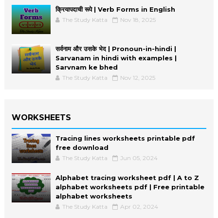
क्रियापदाची रूपे | Verb Forms in English
The Study Katta
Nov 18, 2025
सर्वनाम और उसके भेद | Pronoun-in-hindi |
Sarvanam in hindi with examples |
Sarvnam ke bhed
The Study Katta
Nov 12, 2025
WORKSHEETS
Tracing lines worksheets printable pdf
free download
The Study Katta
Jun 05, 2024
Alphabet tracing worksheet pdf | A to Z
alphabet worksheets pdf | Free printable
alphabet worksheets
The Study Katta
Apr 02, 2024