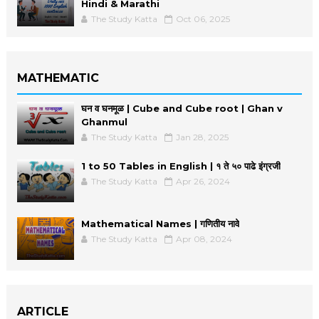
Hindi & Marathi
The Study Katta
Oct 06, 2025
MATHEMATIC
घन व घनमूळ | Cube and Cube root | Ghan v
Ghanmul
The Study Katta
Jan 28, 2025
1 to 50 Tables in English | १ ते ५० पाढे इंग्रजी
The Study Katta
Apr 26, 2024
Mathematical Names | गणितीय नावे
The Study Katta
Apr 08, 2024
ARTICLE