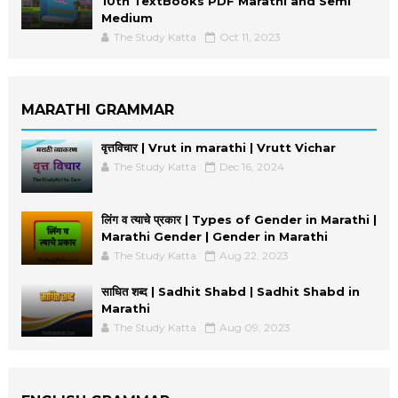
10th TextBooks PDF Marathi and Semi
Medium
The Study Katta
Oct 11, 2023
MARATHI GRAMMAR
वृत्तविचार | Vrut in marathi | Vrutt Vichar
The Study Katta
Dec 16, 2024
लिंग व त्याचे प्रकार | Types of Gender in Marathi |
Marathi Gender | Gender in Marathi
The Study Katta
Aug 22, 2023
साधित शब्द | Sadhit Shabd | Sadhit Shabd in
Marathi
The Study Katta
Aug 09, 2023