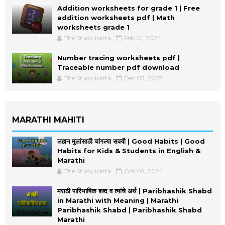
Addition worksheets for grade 1 | Free
addition worksheets pdf | Math
worksheets grade 1
The Study Katta
Feb 01, 2024
Number tracing worksheets pdf |
Traceable number pdf download
The Study Katta
Dec 03, 2023
MARATHI MAHITI
लहान मुलांसाठी चांगल्या सवयी | Good Habits | Good
Habits for Kids & Students in English &
Marathi
The Study Katta
Oct 09, 2024
मराठी पारिभाषिक शब्द व त्यांचे अर्थ | Paribhashik Shabd
in Marathi with Meaning | Marathi
Paribhashik Shabd | Paribhashik Shabd
Marathi