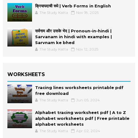
क्रियापदाची रूपे | Verb Forms in English
The Study Katta
Nov 18, 2025
सर्वनाम और उसके भेद | Pronoun-in-hindi |
Sarvanam in hindi with examples |
Sarvnam ke bhed
The Study Katta
Nov 12, 2025
WORKSHEETS
Tracing lines worksheets printable pdf
free download
The Study Katta
Jun 05, 2024
Alphabet tracing worksheet pdf | A to Z
alphabet worksheets pdf | Free printable
alphabet worksheets
The Study Katta
Apr 02, 2024