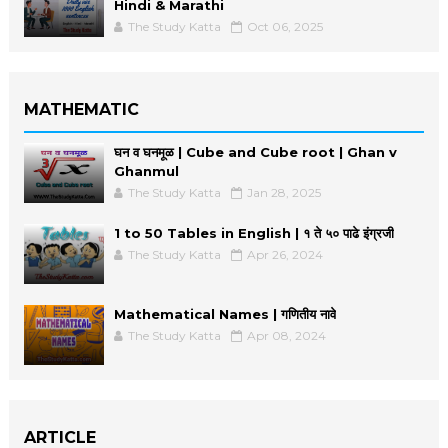
Hindi & Marathi
The Study Katta
Oct 06, 2025
MATHEMATIC
घन व घनमूळ | Cube and Cube root | Ghan v
Ghanmul
The Study Katta
Jan 28, 2025
1 to 50 Tables in English | १ ते ५० पाढे इंग्रजी
The Study Katta
Apr 26, 2024
Mathematical Names | गणितीय नावे
The Study Katta
Apr 08, 2024
ARTICLE