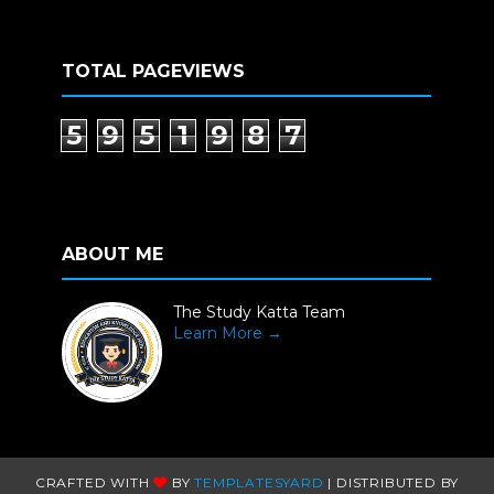
TOTAL PAGEVIEWS
5
9
5
1
9
8
7
ABOUT ME
The Study Katta Team
Learn More →
CRAFTED WITH
BY
TEMPLATESYARD
| DISTRIBUTED BY