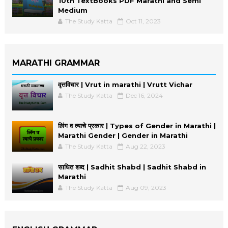
10th TextBooks PDF Marathi and Semi
Medium
The Study Katta
Oct 11, 2023
MARATHI GRAMMAR
वृत्तविचार | Vrut in marathi | Vrutt Vichar
The Study Katta
Dec 16, 2024
लिंग व त्याचे प्रकार | Types of Gender in Marathi |
Marathi Gender | Gender in Marathi
The Study Katta
Aug 22, 2023
साधित शब्द | Sadhit Shabd | Sadhit Shabd in
Marathi
The Study Katta
Aug 09, 2023