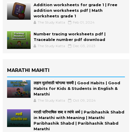
Addition worksheets for grade 1 | Free
addition worksheets pdf | Math
worksheets grade 1
The Study Katta
Feb 01, 2024
Number tracing worksheets pdf |
Traceable number pdf download
The Study Katta
Dec 03, 2023
MARATHI MAHITI
लहान मुलांसाठी चांगल्या सवयी | Good Habits | Good
Habits for Kids & Students in English &
Marathi
The Study Katta
Oct 09, 2024
मराठी पारिभाषिक शब्द व त्यांचे अर्थ | Paribhashik Shabd
in Marathi with Meaning | Marathi
Paribhashik Shabd | Paribhashik Shabd
Marathi