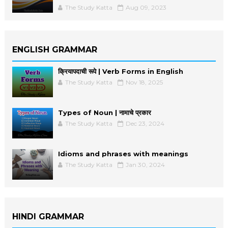
The Study Katta
Aug 09, 2023
ENGLISH GRAMMAR
क्रियापदाची रूपे | Verb Forms in English
The Study Katta
Nov 18, 2025
Types of Noun | नामाचे प्रकार
The Study Katta
Dec 23, 2024
Idioms and phrases with meanings
The Study Katta
Jan 30, 2024
HINDI GRAMMAR