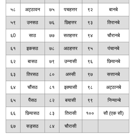
५८
अट्ठावन
७५
पचहत्तर
९२
बानबे
५९
उनसठ
७६
छिहत्तर
९३
तिरानबे
६0
साठ
७७
सतहत्तर
९४
चौरानबे
६१
इकसठ
७८
अठहत्तर
९५
पंचानबे
६२
बासठ
७९
उन्नासी
९६
छियानबे
६३
तिरसठ
८०
अस्सी
९७
सत्तानबे
६४
चौंसठ
८१
इक्यासी
९८
अट्ठानबे
६५
पैंसठ
८२
बयासी
९९
निन्यान्बे
६६
छियासठ
८३
तिरासी
१००
सौ (एक सौ)
६७
सड़सठ
८४
चौरासी