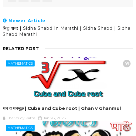
Newer Article
सिद्ध शब्द | Sidha Shabd In Marathi | Sidha Shabd | Sidha
Shabd Marathi
RELATED POST
MATHEMATICS
घन व घनमूळ | Cube and Cube root | Ghan v Ghanmul
The Study Katta
Jan 28, 2025
MATHEMATICS