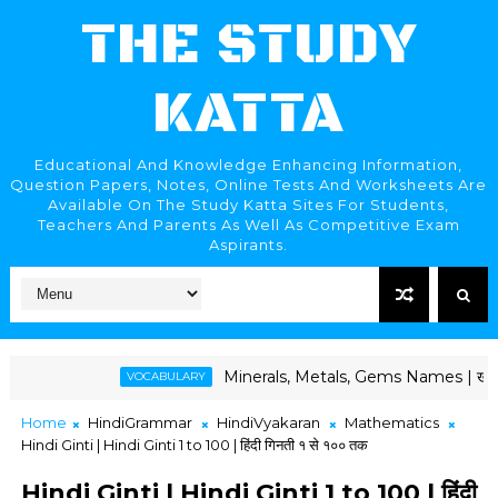
THE STUDY
KATTA
Educational And Knowledge Enhancing Information,
Question Papers, Notes, Online Tests And Worksheets Are
Available On The Study Katta Sites For Students,
Teachers And Parents As Well As Competitive Exam
Aspirants.
Minerals, Metals, Gems Names | खनिजे, धातू, रत्ने व
VOCABULARY
Home
HindiGrammar
HindiVyakaran
Mathematics
Hindi Ginti | Hindi Ginti 1 to 100 | हिंदी गिनती १ से १०० तक
Hindi Ginti | Hindi Ginti 1 to 100 | हिंदी