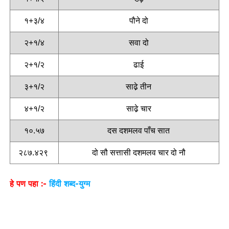
१+३/४
पौने दो
२+१/४
सवा दो
२+१/२
ढाई
३+१/२
साढे़ तीन
४+१/२
साढे़ चार
१०.५७
दस दशमलव पाँच सात
२८७.४२९
दो सौ सत्तासी दशमलव चार दो नौ
हे पण पहा :-
हिंदी शब्द-युग्म