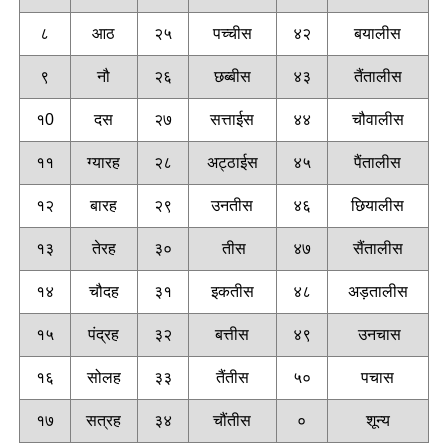
८
आठ
२५
पच्चीस
४२
बयालीस
९
नौ
२६
छब्बीस
४३
तैंतालीस
१0
दस
२७
सत्ताईस
४४
चौवालीस
११
ग्यारह
२८
अट्ठाईस
४५
पैंतालीस
१२
बारह
२९
उनतीस
४६
छियालीस
१३
तेरह
३०
तीस
४७
सैंतालीस
१४
चौदह
३१
इकतीस
४८
अड़तालीस
१५
पंद्रह
३२
बत्तीस
४९
उनचास
१६
सोलह
३३
तैंतीस
५०
पचास
१७
सत्रह
३४
चौंतीस
०
शून्य