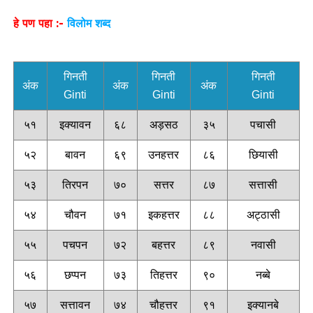
हे पण पहा :-
विलोम शब्द
गिनती
गिनती
गिनती
अंक
अंक
अंक
Ginti
Ginti
Ginti
५१
इक्यावन
६८
अड़सठ
३५
पचासी
५२
बावन
६९
उनहत्तर
८६
छियासी
५३
तिरपन
७०
सत्तर
८७
सत्तासी
५४
चौवन
७१
इकहत्तर
८८
अट्ठासी
५५
पचपन
७२
बहत्तर
८९
नवासी
५६
छप्पन
७३
तिहत्तर
९०
नब्बे
५७
सत्तावन
७४
चौहत्तर
९१
इक्यानबे