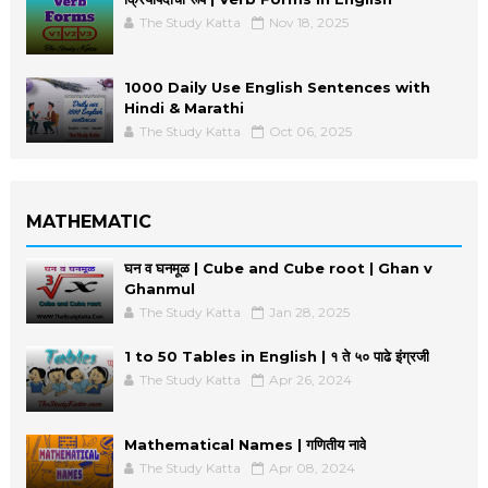
The Study Katta
Nov 18, 2025
1000 Daily Use English Sentences with
Hindi & Marathi
The Study Katta
Oct 06, 2025
MATHEMATIC
घन व घनमूळ | Cube and Cube root | Ghan v
Ghanmul
The Study Katta
Jan 28, 2025
1 to 50 Tables in English | १ ते ५० पाढे इंग्रजी
The Study Katta
Apr 26, 2024
Mathematical Names | गणितीय नावे
The Study Katta
Apr 08, 2024