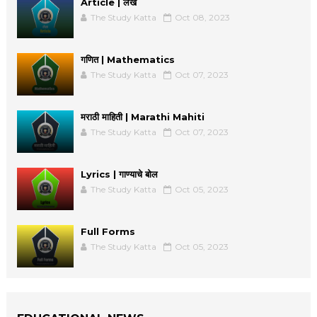
Article | लेख
The Study Katta
Oct 08, 2023
गणित | Mathematics
The Study Katta
Oct 07, 2023
मराठी माहिती | Marathi Mahiti
The Study Katta
Oct 07, 2023
Lyrics | गाण्याचे बोल
The Study Katta
Oct 05, 2023
Full Forms
The Study Katta
Oct 05, 2023