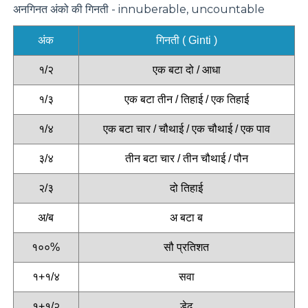
अनगिनत अंको की गिनती - innuberable, uncountable
अंक
गिनती ( Ginti )
१/२
एक बटा दो / आधा
१/३
एक बटा तीन / तिहाई / एक तिहाई
१/४
एक बटा चार / चौथाई / एक चौथाई / एक पाव
३/४
तीन बटा चार / तीन चौथाई / पौन
२/३
दो तिहाई
अ/ब
अ बटा ब
१००%
सौ प्रतिशत
१+१/४
सवा
१+१/२
डेढ़