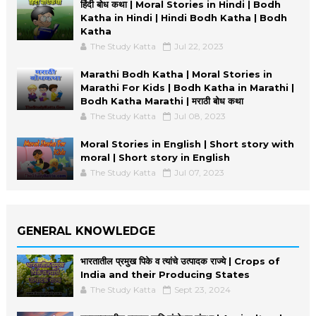
हिंदी बोध कथा | Moral Stories in Hindi | Bodh
Katha in Hindi | Hindi Bodh Katha | Bodh
Katha
The Study Katta
Jul 22, 2023
Marathi Bodh Katha | Moral Stories in
Marathi For Kids | Bodh Katha in Marathi |
Bodh Katha Marathi | मराठी बोध कथा
The Study Katta
Jul 08, 2023
Moral Stories in English | Short story with
moral | Short story in English
The Study Katta
Jul 07, 2023
GENERAL KNOWLEDGE
भारतातील प्रमुख पिके व त्यांचे उत्पादक राज्ये | Crops of
India and their Producing States
The Study Katta
Sept 23, 2024