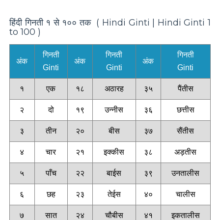
हिंदी गिनती १ से १०० तक ( Hindi Ginti | Hindi Ginti 1
to 100 )
गिनती
गिनती
गिनती
अंक
अंक
अंक
Ginti
Ginti
Ginti
१
एक
१८
अठारह
३५
पैंतीस
२
दो
१९
उन्नीस
३६
छत्तीस
३
तीन
२०
बीस
३७
सैंतीस
४
चार
२१
इक्कीस
३८
अड़तीस
५
पाँच
२२
बाईस
३९
उनतालीस
६
छह
२३
तेईस
४०
चालीस
७
सात
२४
चौबीस
४१
इकतालीस