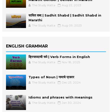
The Study Katta
Aug 22, 2023
साधित शब्द | Sadhit Shabd | Sadhit Shabd in
Marathi
The Study Katta
Aug 09, 2023
ENGLISH GRAMMAR
क्रियापदाची रूपे | Verb Forms in English
The Study Katta
Nov 18, 2025
Types of Noun | नामाचे प्रकार
The Study Katta
Dec 23, 2024
Idioms and phrases with meanings
The Study Katta
Jan 30, 2024