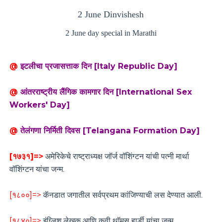
2 June Dinvishesh
2 June day special in Marathi
@
इटलीचा प्रजासत्ताक दिन [Italy Republic Day]
@
आंतरराष्ट्रीय लैंगिक कामगार दिन [International Sex
Workers' Day]
@
तेलंगणा निर्मिती दिवस [Telangana Formation Day]
[१७३१]=>
अमेरिकेचे राष्ट्राध्यक्ष जॉर्ज वॉशिंग्टन यांची पत्नी मार्था
वॉशिंग्टन यांचा जन्म.
[१८००]=>
कॅनडात जगातील सर्वप्रथम कांजिण्याची लस देण्यात आली.
[१८४०]=>
इंग्लिश लेखक आणि कवी थॉमस हार्डी यांचा जन्म.