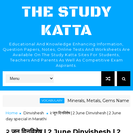
THE STUDY
KATTA
Educational And Knowledge Enhancing Information,
Question Papers, Notes, Online Tests And Worksheets Are
Available On The Study Katta Sites For Students,
Teachers And Parents As Well As Competitive Exam
Aspirants.
Minerals, Metals, Gems Names | खनिजे, धातू, रत्
VOCABULARY
Home
Dinvishesh
२ जून दिनविशेष | 2 June Dinvishesh | 2 June
day special in Marathi
२ जून दिनविशेष | 2 June Dinvishesh | 2