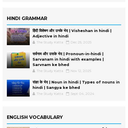
HINDI GRAMMAR
हिंदी विशेषण और उनके भेद | Visheshan in hindi |
Adjective in hindi
The Study Katta
Dec 25, 2025
सर्वनाम और उसके भेद | Pronoun-in-hindi |
Sarvanam in hindi with examples |
Sarvnam ke bhed
The Study Katta
Nov 12, 2025
संज्ञा के भेद | Noun in hindi | Types of nouns in
hindi | Sangya ke bhed
The Study Katta
Sept 04, 2024
ENGLISH VOCABULARY