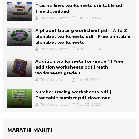
Tracing lines worksheets printable pdf
free download
The Study Katta
Jun 05, 2024
Alphabet tracing worksheet pdf | A to Z
alphabet worksheets pdf | Free printable
alphabet worksheets
The Study Katta
Apr 02, 2024
Addition worksheets for grade 1 | Free
addition worksheets pdf | Math
worksheets grade 1
The Study Katta
Feb 01, 2024
Number tracing worksheets pdf |
Traceable number pdf download
The Study Katta
Dec 03, 2023
MARATHI MAHITI