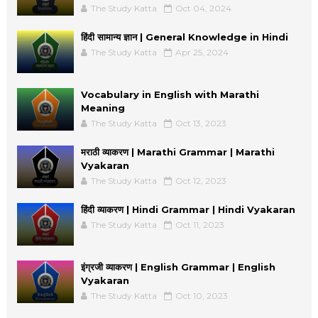
The Study Katta
Oct 04, 2024
हिंदी सामान्य ज्ञान | General Knowledge in Hindi
The Study Katta
Apr 25, 2024
Vocabulary in English with Marathi
Meaning
The Study Katta
Oct 13, 2023
मराठी व्याकरण | Marathi Grammar | Marathi
Vyakaran
The Study Katta
Oct 12, 2023
हिंदी व्याकरण | Hindi Grammar | Hindi Vyakaran
The Study Katta
Oct 11, 2023
इंग्रजी व्याकरण | English Grammar | English
Vyakaran
The Study Katta
Oct 10, 2023