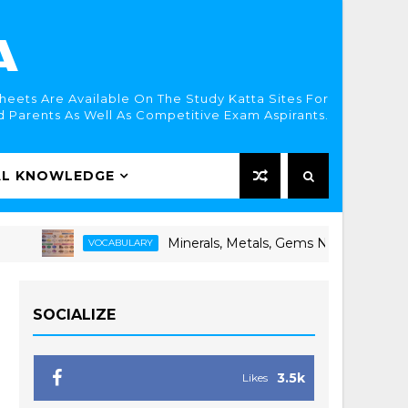
A
eets Are Available On The Study Katta Sites For
 Parents As Well As Competitive Exam Aspirants.
AL KNOWLEDGE
Minerals, Metals, Gems Names | खनिजे, धातू, रत्ने व 
VOCABULARY
SOCIALIZE
3.5k
Likes