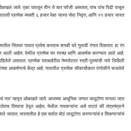
 ओळखलं जाते. एका घरातून तीन ते चार फौजी असतात, पांच पांच पिढी पासून
तली प्रत्येक व्यक्ती ६ हजार पेक्षा जास्त सेवा निवृत्त, आणि ११ हजार जास्त
क्यातील भिंतघर गावात प्रवेश करताच सगळी घरे गुलाबी रंगात दिसतात. हा रंग
ण्यात आली आहेत. येथील प्रत्येक घर स्वच्छ आणि आकर्षक करण्यात आले आहे.
हिलेले असतात. प्रत्येक घराबाहेरील नेमप्लेटवर स्त्री-पुरुषांची नावे लिहिली
ांच्या आकर्षणाचे केंद्र आहे. गावातील प्रत्येक चौकाचौकात रांगोळीने सजलेले
यांचं गाव' म्हणून ओळखले जाते. आजच्या आधुनिक जगात जादूटोणा मानला जात
तच विश्वास ठेवून आहेत. येथील गावकऱ्यांना असे वाटतं की तंत्रमंत्राने
केले जातात. भारतातील हे एक सर्वात मोठं जादूटोणा करणाऱ्यांचं व शिकणाऱ्यांचं