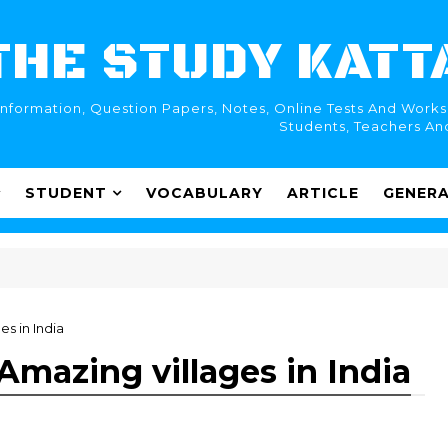
THE STUDY KATT
formation, Question Papers, Notes, Online Tests And Worksh
Students, Teachers And
STUDENT
VOCABULARY
ARTICLE
GENER
ges in India
े | Amazing villages in India