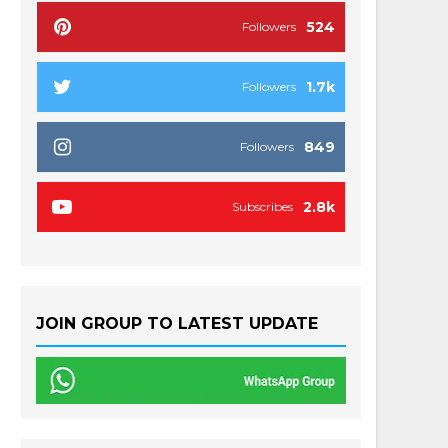
524
Followers
1.7k
Followers
849
Followers
2.8k
Subscribes
JOIN GROUP TO LATEST UPDATE