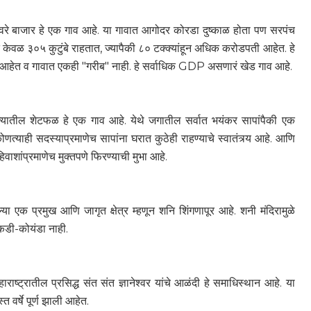
हिवरे बाजार हे एक गाव आहे. या गावात आगोदर कोरडा दुष्काळ होता पण सरपंच
केवळ ३०५ कुटुंबे राहतात, ज्यापैकी ८० टक्क्यांहून अधिक करोडपती आहेत. हे
े आहेत व गावात एकही "गरीब" नाही. हे सर्वाधिक GDP असणारं खेड गाव आहे.
ालुक्यातील शेटफळ हे एक गाव आहे. येथे जगातील सर्वात भयंकर सापांपैकी एक
णत्याही सदस्याप्रमाणेच सापांना घरात कुठेही राहण्याचे स्वातंत्र्य आहे. आणि
हिवाशांप्रमाणेच मुक्तपणे फिरण्याची मुभा आहे.
ा एक प्रमुख आणि जागृत क्षेत्र म्हणून शनि शिंगणापूर आहे. शनी मंदिरामुळे
ा कडी-कोयंडा नाही.
ाराष्ट्रातील प्रसिद्ध संत संत ज्ञानेश्वर यांचे आळंदी हे समाधिस्थान आहे. या
वर्षे पूर्ण झाली आहेत.